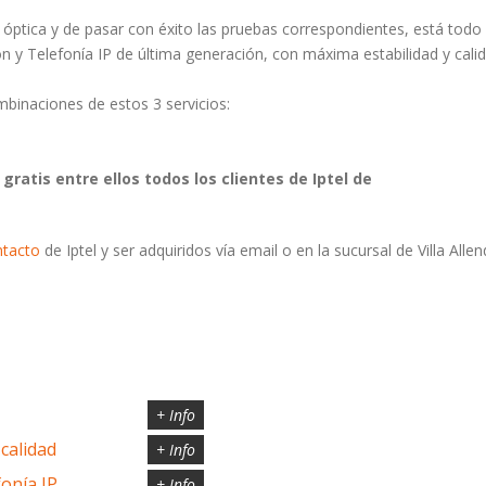
a óptica y de pasar con éxito las pruebas correspondientes, está todo
sión y Telefonía IP de última generación, con máxima estabilidad y cali
mbinaciones de estos 3 servicios:
 gratis entre ellos todos los clientes de Iptel de
ntacto
de Iptel y ser adquiridos vía email o en la sucursal de Villa Alle
+ Info
calidad
+ Info
onía IP
+ Info