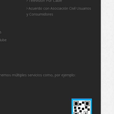
Televisión Por Cable
Acuerdo con Asociación Civil Usuarios
y Consumidores
s
Nube
enemos múltiples servicios como, por ejemplo: