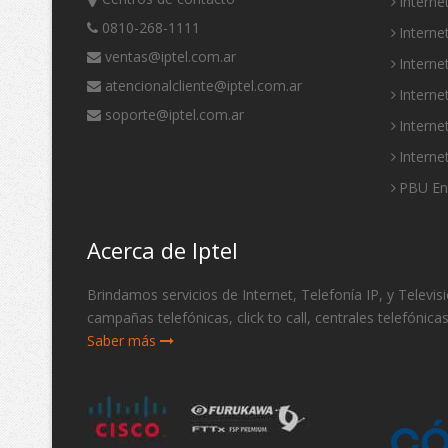
Interne
0810-268-1111
Intern
ventas@iptel.com.ar
Interne
atencionalcliente@iptel.com.ar
Interne
soporte@iptel.com.ar
Interne
Interne
PBU E
Acerca de Iptel
Brindamos servicios de Internet, Telefonía IP, y Telev
campañas telefónicas, click to call, centrales telefónica
Saber más