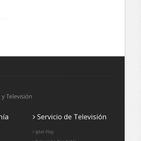
P
y
Televisión
nía
Servicio de Televisión
Iptel Play