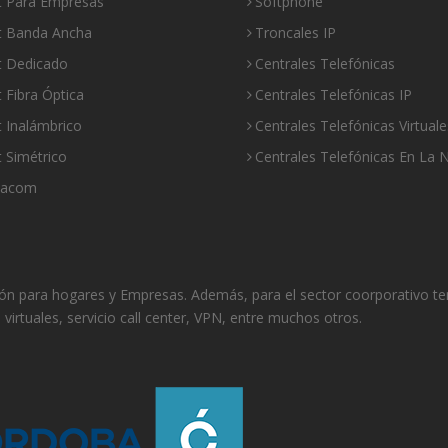
t Para Empresas
Softphone
et Banda Ancha
Troncales IP
t Dedicado
Centrales Telefónicas
t Fibra Óptica
Centrales Telefónicas IP
t Inalámbrico
Centrales Telefónicas Virtuale
t Simétrico
Centrales Telefónicas En La 
nacom
isión para hogares y Empresas. Además, para el sector coorporativo t
s virtuales, servicio call center, VPN, entre muchos otros.