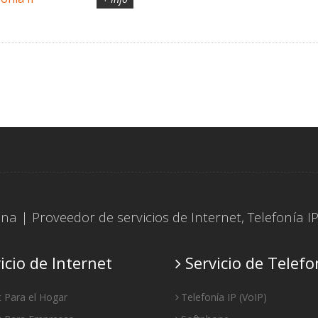
tina | Proveedor de servicios de
Internet
,
Telefonía I
icio de Internet
Servicio de Telefo
t Para el Hogar
Telefonía IP
(
VoIP
)