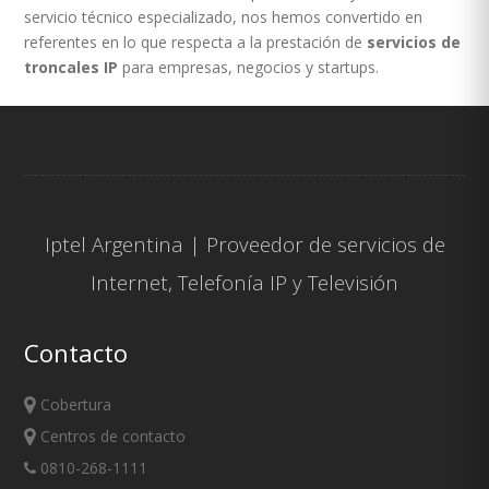
servicio técnico especializado, nos hemos convertido en
referentes en lo que respecta a la prestación de
servicios de
troncales IP
para empresas, negocios y startups.
Iptel Argentina | Proveedor de servicios de
Internet
,
Telefonía IP
y
Televisión
Contacto
Cobertura
Centros de contacto
0810-268-1111