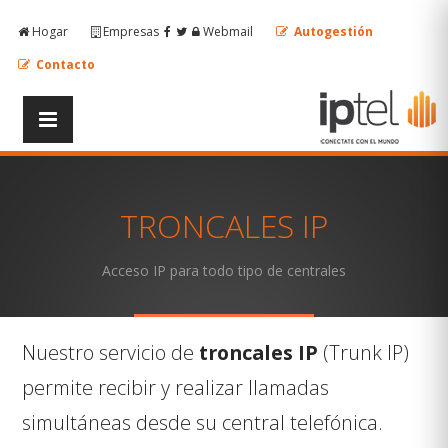
Hogar
Empresas
Webmail
Autogestión
Contacto
TRONCALES IP
Acceso IP para todo tipo de centrales
Nuestro servicio de
troncales IP
(Trunk IP)
permite recibir y realizar llamadas
simultáneas desde su
central telefónica
.