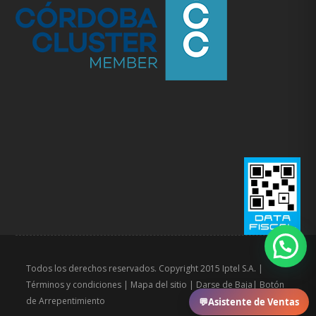
Todos los derechos reservados. Copyright 2015 Iptel S.A. |
Términos y condiciones
|
Mapa del sitio
|
Darse de Baja
|
Botón
de Arrepentimiento
💬
Asistente de Ventas