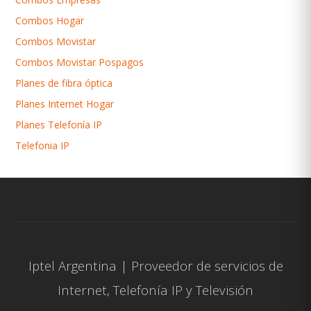
Combos Hogar
Combos Movistar
Combos Movistar Pospagos
Planes de fibra óptica
Planes Internet Hogar
Planes Telefonía IP
Telefonia IP
Iptel Argentina | Proveedor de servicios de
Internet
,
Telefonía IP
y
Televisión