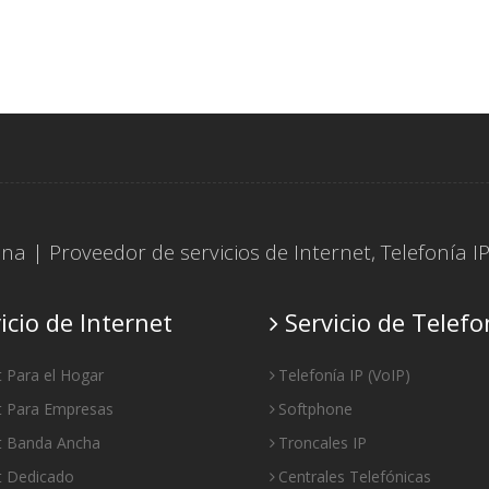
tina | Proveedor de servicios de
Internet
,
Telefonía I
icio de Internet
Servicio de Telefo
t Para el Hogar
Telefonía IP
(
VoIP
)
t Para Empresas
Softphone
et Banda Ancha
Troncales IP
t Dedicado
Centrales Telefónicas