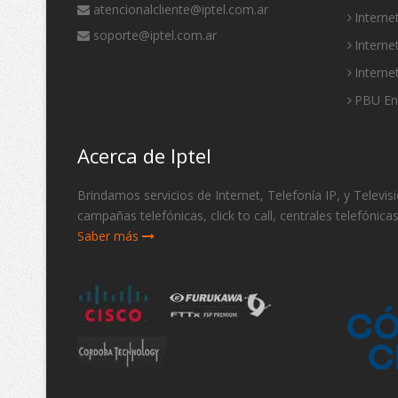
atencionalcliente@iptel.com.ar
Interne
soporte@iptel.com.ar
Interne
Interne
PBU E
Acerca de Iptel
Brindamos servicios de Internet, Telefonía IP, y Telev
campañas telefónicas, click to call, centrales telefónica
Saber más