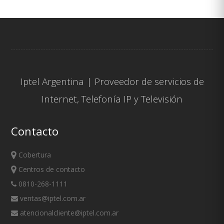
Iptel Argentina | Proveedor de servicios de
Internet
,
Telefonía IP
y
Televisión
Contacto
Cobertura
Centros de contacto
0810-268-1111
ventas@iptel.com.ar
atencionalcliente@iptel.com.ar