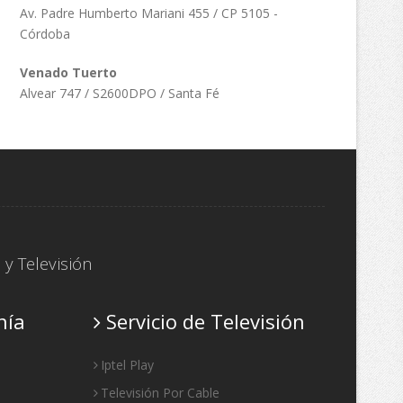
Av. Padre Humberto Mariani 455 / CP 5105 -
Córdoba
Venado Tuerto
Alvear 747 / S2600DPO / Santa Fé
P
y
Televisión
nía
Servicio de Televisión
Iptel Play
Televisión Por Cable