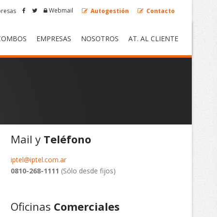
Webmail
resas
Autogestión
Contacto
COMBOS
EMPRESAS
NOSOTROS
AT. AL CLIENTE
Mail y
Teléfono
iptel@iptel.com.ar
0810-268-1111
(Sólo desde fijos)
Oficinas
Comerciales