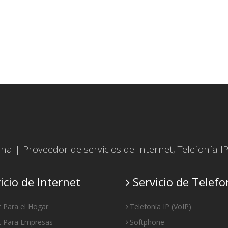
tina | Proveedor de servicios de
Internet
,
Telefonía I
icio de Internet
Servicio de Telefo
t Para el Hogar
Telefonía IP
(
VoIP
)
t Para Empresas
Softphone