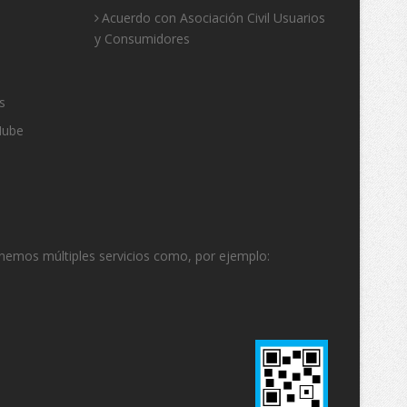
Acuerdo con Asociación Civil Usuarios
y Consumidores
s
Nube
enemos múltiples servicios como, por ejemplo: