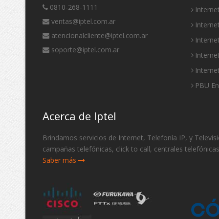
0810-268-1111
Intern
ventas@iptel.com.ar
Interne
atencionalcliente@iptel.com.ar
Interne
soporte@iptel.com.ar
Interne
Interne
PBU E
Acerca de Iptel
Brindamos servicios de Internet, Telefonía IP, y Telev
campañas telefónicas, click to call, centrales telefónica
Saber más