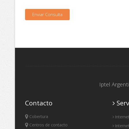
Enviar Consulta
Iptel Argen
Contacto
Serv
Cobertura
Interne
Centros de contacto
Interne