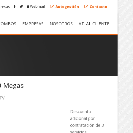
Webmail
resas
Autogestión
Contacto
COMBOS
EMPRESAS
NOSOTROS
AT. AL CLIENTE
00 Megas
 TV
Descuento
adicional por
contratación de 3
servicios