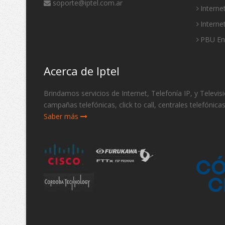
soporte@iptel.com.ar
Interne
Interne
PBU E
Acerca de Iptel
Brindamos servicios de Internet, Telefonía IP, y Telev
campañas telefónicas, click to call, centrales telefónica
Saber más