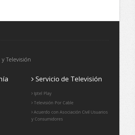
P
y
Televisión
nía
Servicio de Televisión
Iptel Play
Televisión Por Cable
Acuerdo con Asociación Civil Usuarios
y Consumidores