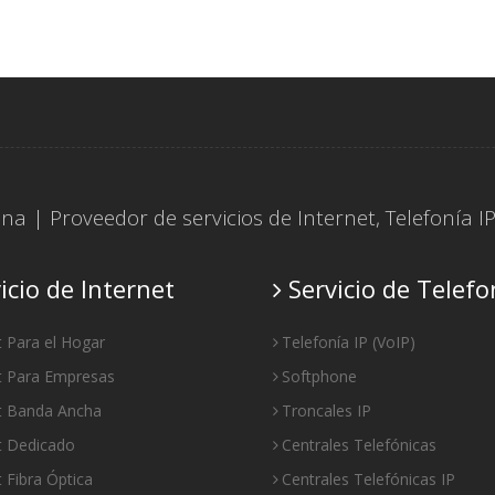
tina | Proveedor de servicios de
Internet
,
Telefonía I
icio de Internet
Servicio de Telefo
t Para el Hogar
Telefonía IP
(
VoIP
)
t Para Empresas
Softphone
et Banda Ancha
Troncales IP
t Dedicado
Centrales Telefónicas
t Fibra Óptica
Centrales Telefónicas IP