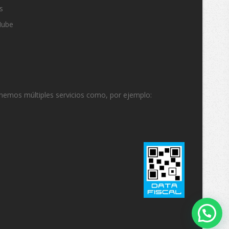
s
Nube
enemos múltiples servicios como, por ejemplo: