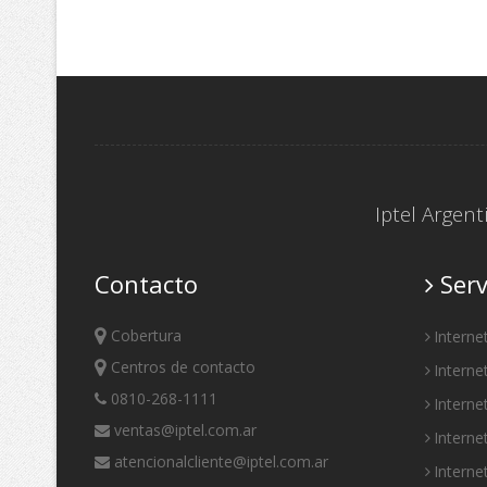
Iptel Argen
Contacto
Serv
Cobertura
Interne
Centros de contacto
Interne
0810-268-1111
Intern
ventas@iptel.com.ar
Interne
atencionalcliente@iptel.com.ar
Interne